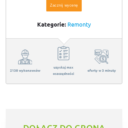
Zacznij wycenę
Kategorie:
Remonty
uzyskaj max
2138 wykonawców
oferty w 3 minuty
oszczędności
DOŁĄCZ DO GRONA