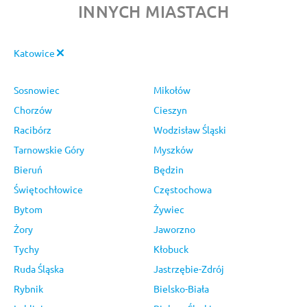
INNYCH MIASTACH
Katowice
Sosnowiec
Mikołów
Chorzów
Cieszyn
Racibórz
Wodzisław Śląski
Tarnowskie Góry
Myszków
Bieruń
Będzin
Świętochłowice
Częstochowa
Bytom
Żywiec
Żory
Jaworzno
Tychy
Kłobuck
Ruda Śląska
Jastrzębie-Zdrój
Rybnik
Bielsko-Biała