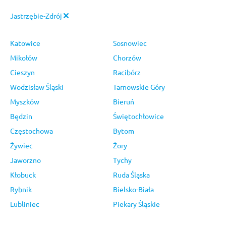
Jastrzębie-Zdrój
Katowice
Sosnowiec
Mikołów
Chorzów
Cieszyn
Racibórz
Wodzisław Śląski
Tarnowskie Góry
Myszków
Bieruń
Będzin
Świętochłowice
Częstochowa
Bytom
Żywiec
Żory
Jaworzno
Tychy
Kłobuck
Ruda Śląska
Rybnik
Bielsko-Biała
Lubliniec
Piekary Śląskie