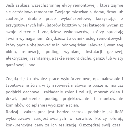
Jeśli szukasz wszechstronnej ekipy remontowej , która zajmie
się całościowo remontem Twojego mieszkania, domu, firmy lub
zaoferuje drobne prace wykończeniowe, korzystając z
przygotowanych kalkulatorów kosztów w tej kategorii wycenisz
swoje zlecenie i znajdziesz wykonawców, którzy sprostają
Twoim wymaganiom. Znajdziesz tu cennik usług remontowych,
który będzie obejmować m.in. odnowę ścian i elewacji, wymianę
okien, renowację podłóg, wymianę instalacji gazowej,
elektrycznej i sanitarnej, a także remont dachu, garażu lub wiaty
garażowej i inne.
Znajdą się tu również prace wykończeniowe, np. malowanie i
tapetowanie ścian, w tym również malowanie boazerii, montaż
podbitki dachowej, zakładanie rolet i żaluzji, montaż okien i
drzwi, położenie podłóg, projektowanie i montowanie
kominków, ocieplanie i wyciszanie ścian.
Rodzaj i zakres prac jest bardzo szeroki, podobnie jak ilość
wykonawców zarejestrowanych w serwisie, którzy oferują
konkurencyjne ceny za ich realizację. Oszczędzaj swój czas -