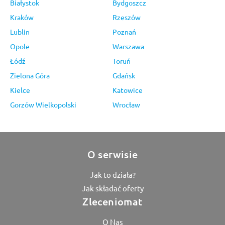
Białystok
Bydgoszcz
Kraków
Rzeszów
Lublin
Poznań
Opole
Warszawa
Łódź
Toruń
Zielona Góra
Gdańsk
Kielce
Katowice
Gorzów Wielkopolski
Wrocław
O serwisie
Jak to działa?
Jak składać oferty
Zleceniomat
O Nas