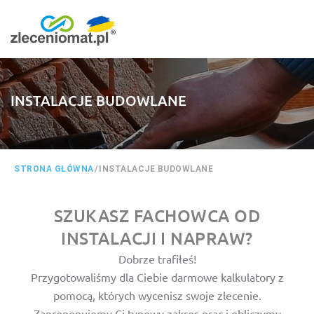
INSTALACJE BUDOWLANE
STRONA GŁÓWNA
/
INSTALACJE BUDOWLANE
SZUKASZ FACHOWCA OD
INSTALACJI I NAPRAW?
Dobrze trafiłeś!
Przygotowaliśmy dla Ciebie darmowe kalkulatory z
pomocą, których wycenisz swoje zlecenie.
Zaproponujemy Ci typowy zakres prac i obliczymy