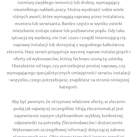
rozmiary zwykłego remontu) lub drobny, wymagający
niewielkiego nakładu pracy. Można wyobrazić sobie wiele
różnych awarii, które wymagają naprawy przez instalatora,
montera lub serwisanta. Bardzo często w wyniku usterki
mieszkanie zostaje zalane lub pozbawione prądu. Gdy taka
sytuacja się wydarzy, nie trać czasu i znajdź interesującą cię
naprawę instalacji lub skorzystaj z wygodnego kalkulatora
zlecenia. Nasz serwis przygotuje wycenę napraw instalacyjnych i
oferty od wykonawców, którzy fachowo usuną tę usterkę.
Niezależnie od tego, czy potrzebujesz prostej naprawy, czy
wymagającego specjalistycznych umiejętności serwisu instalacji
- wszystko, czego potrzebujesz, znajdziesz na stronie niniejszej
kategorii.
Aby być pewnym, że otrzymasz właściwe oferty, w zleceniu
podaj jak najwięcej szczegółów. Misją zleceniomat.pl jest
zapewnienie naszym użytkownikom szybkiej, konkretnej
odpowiedzi na potrzeby Zleceniodawców i dostarczenie
Wykonawcom szczegółowej informacji dotyczącej zakresu
planowanych prac. Obie strony transakcji jeszcze przed jej