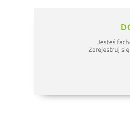
D
Jesteś fach
Zarejestruj si