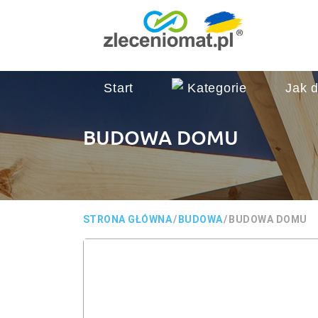
Start
Kategorie
Jak d
BUDOWA DOMU
STRONA GŁÓWNA
/
BUDOWA
/
BUDOWA DOMU