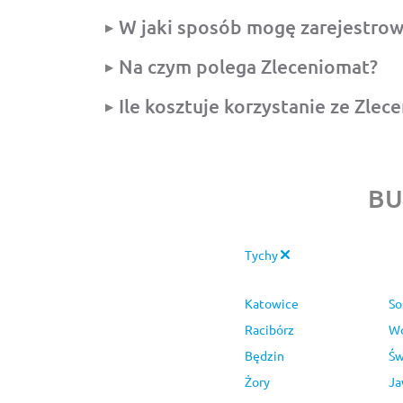
W jaki sposób mogę zarejestrow
Na czym polega Zleceniomat?
Ile kosztuje korzystanie ze Zlec
BU
Tychy
Katowice
So
Racibórz
Wo
Będzin
Św
Żory
Ja