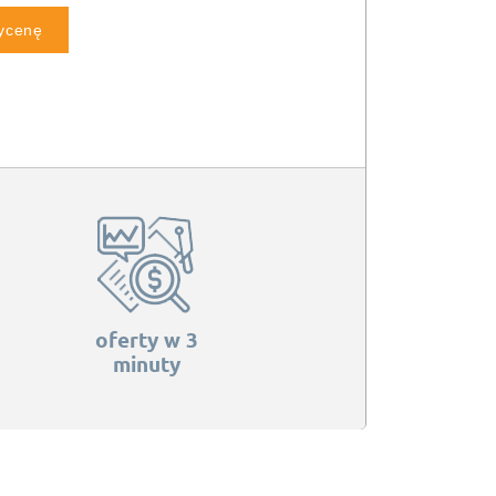
wycenę
oferty w 3
minuty