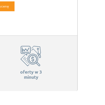
wycenę
oferty w 3
minuty