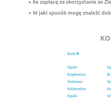
Ile zapłacę za skorzystanie ze Z
W jaki sposób mogę znaleźć do
KO
Rutki
Opole
Ny
Krapkowice
Br
Stobrawa
Sz
Kolanowice
Ku
Dylaki
Ni