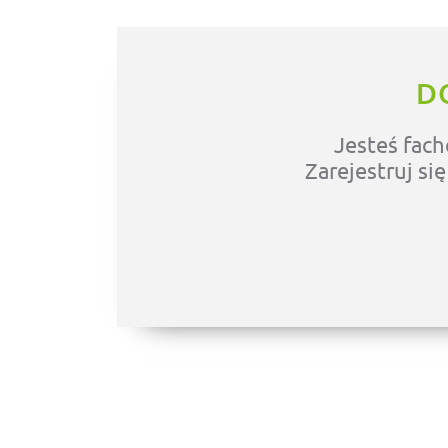
D
Jesteś fach
Zarejestruj si