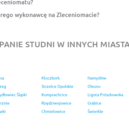
leceniomatu?
brego wykonawcę na Zleceniomacie?
PANIE STUDNI W INNYCH MIAST
sa
Kluczbork
Namysłów
zeg
Strzelce Opolskie
Olesno
ydłowiec Śląski
Komprachcice
Ligota Prószkowska
rznie
Rzędziwojowice
Grabice
wki
Chmielowice
Świerkle