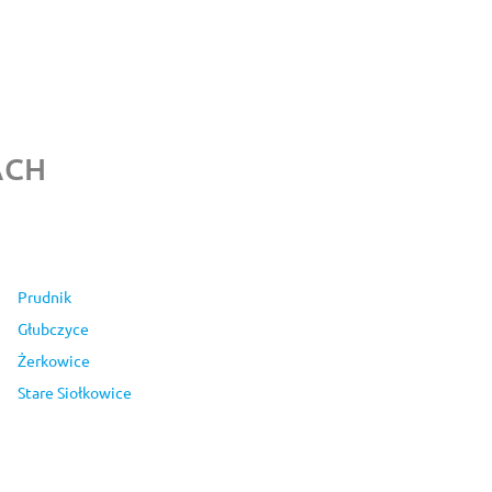
ACH
Prudnik
Głubczyce
Żerkowice
Stare Siołkowice