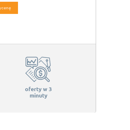
wycenę
oferty w 3
minuty