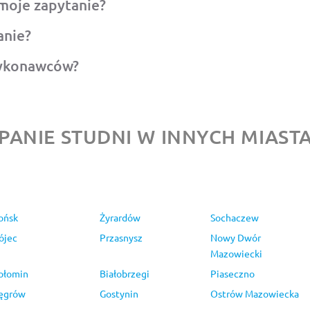
moje zapytanie?
anie?
wykonawców?
PANIE STUDNI W INNYCH MIAST
ońsk
Żyrardów
Sochaczew
ójec
Przasnysz
Nowy Dwór
Mazowiecki
ołomin
Białobrzegi
Piaseczno
ęgrów
Gostynin
Ostrów Mazowiecka