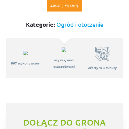
Zacznij wycenę
Kategorie:
Ogród i otoczenie
uzyskaj max
567 wykonawców
oszczędności
oferty w 3 minuty
DOŁĄCZ DO GRONA