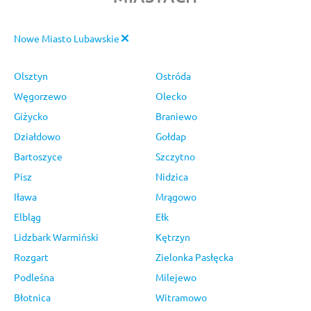
Nowe Miasto Lubawskie
Olsztyn
Ostróda
Węgorzewo
Olecko
Giżycko
Braniewo
Działdowo
Gołdap
Bartoszyce
Szczytno
Pisz
Nidzica
Iława
Mrągowo
Elbląg
Ełk
Lidzbark Warmiński
Kętrzyn
Rozgart
Zielonka Pasłęcka
Podleśna
Milejewo
Błotnica
Witramowo