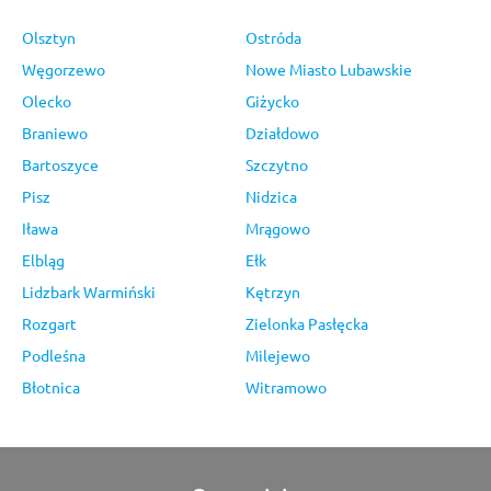
Olsztyn
Ostróda
Węgorzewo
Nowe Miasto Lubawskie
Olecko
Giżycko
Braniewo
Działdowo
Bartoszyce
Szczytno
Pisz
Nidzica
Iława
Mrągowo
Elbląg
Ełk
Lidzbark Warmiński
Kętrzyn
Rozgart
Zielonka Pasłęcka
Podleśna
Milejewo
Błotnica
Witramowo