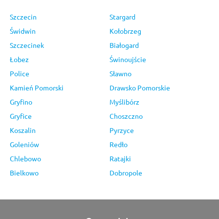
Szczecin
Stargard
Świdwin
Kołobrzeg
Szczecinek
Białogard
Łobez
Świnoujście
Police
Sławno
Kamień Pomorski
Drawsko Pomorskie
Gryfino
Myślibórz
Gryfice
Choszczno
Koszalin
Pyrzyce
Goleniów
Redło
Chlebowo
Ratajki
Bielkowo
Dobropole