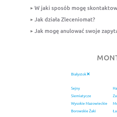
W jaki sposób mogę skontaktowa
Jak działa Zleceniomat?
Jak mogę anulować swoje zapyt
MONT
Białystok
Sejny
Ha
Siemiatycze
Z
Wysokie Mazowieckie
Mo
Borowskie Żaki
Ła