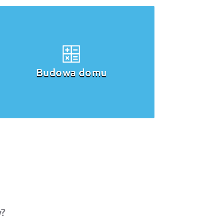
Remont domu
w?