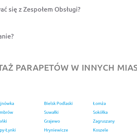
ć się z Zespołem Obsługi?
anie?
AŻ PARAPETÓW W INNYCH MIA
jnówka
Bielsk Podlaski
Łomża
ambrów
Suwałki
Sokółka
ńki
Grajewo
Zagruszany
py-Łynki
Hryniewicze
Koszele