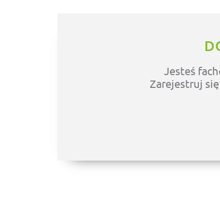
D
Jesteś fach
Zarejestruj si