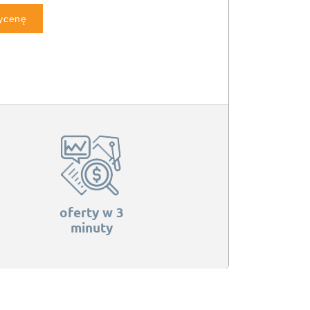
wycenę
oferty w 3
minuty