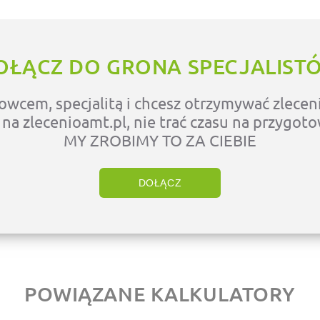
OŁĄCZ DO GRONA SPECJALIST
owcem, specjalitą i chcesz otrzymywać zleceni
ę na zlecenioamt.pl, nie trać czasu na przygot
MY ZROBIMY TO ZA CIEBIE
DOŁĄCZ
POWIĄZANE KALKULATORY