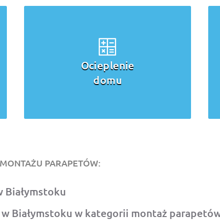
Budowa domu
O MONTAŻU PARAPETÓW:
w Białymstoku
w Białymstoku w kategorii montaż parapetó