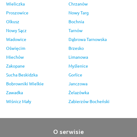
Wieliczka
Chrzanów
Proszowice
Nowy Targ
Olkusz
Bochnia
Nowy Sącz
Tarnów
Wadowice
Dąbrowa Tarnowska
Oświęcim
Brzesko
Miechów
Limanowa
Zakopane
Myślenice
Sucha Beskidzka
Gorlice
Bobrowniki Wielkie
Janczowa
Zawadka
Żelazówka
Wiśnicz Mały
Zabierzów Bocheński
O serwisie