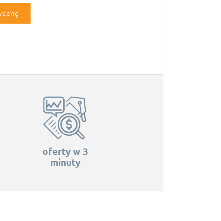
wycenę
oferty w 3
minuty