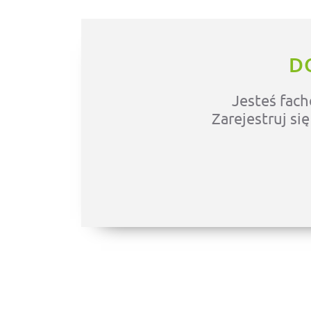
D
Jesteś fach
Zarejestruj si