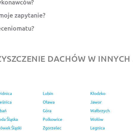
wykonawców?
moje zapytanie?
leceniomatu?
CZYSZCZENIE DACHÓW W INNYCH
idnica
Lubin
Kłodzko
eśnica
Oława
Jawor
bań
Góra
Wałbrzych
oda Śląska
Polkowice
Wołów
ówek Śląski
Zgorzelec
Legnica