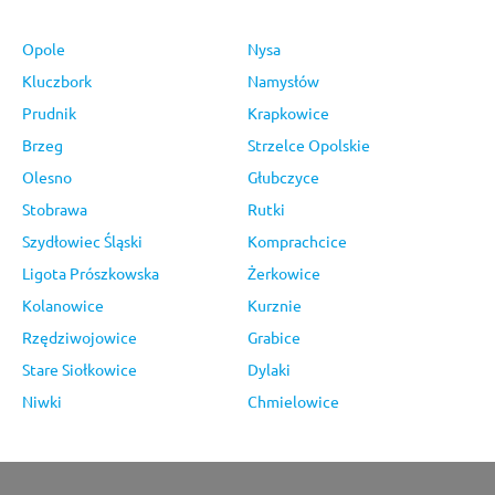
Opole
Nysa
Kluczbork
Namysłów
Prudnik
Krapkowice
Brzeg
Strzelce Opolskie
Olesno
Głubczyce
Stobrawa
Rutki
Szydłowiec Śląski
Komprachcice
Ligota Prószkowska
Żerkowice
Kolanowice
Kurznie
Rzędziwojowice
Grabice
Stare Siołkowice
Dylaki
Niwki
Chmielowice