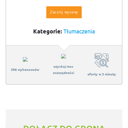
Zacznij wycenę
Kategorie:
Tłumaczenia
uzyskaj max
396 wykonawców
oszczędności
oferty w 3 minuty