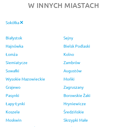
W INNYCH MIASTACH
Sokółka
Białystok
Sejny
Hajnówka
Bielsk Podlaski
Łomża
Kolno
Siemiatycze
Zambrów
Suwałki
Augustów
Wysokie Mazowieckie
Mońki
Grajewo
Zagruszany
Pasynki
Borowskie Żaki
Łapy-Łynki
Hryniewicze
Koszele
Średzińskie
Moskwin
Skrzypki Małe