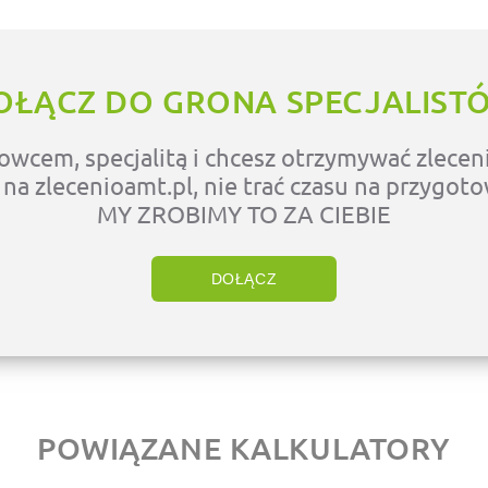
OŁĄCZ DO GRONA SPECJALIST
owcem, specjalitą i chcesz otrzymywać zleceni
ę na zlecenioamt.pl, nie trać czasu na przygot
MY ZROBIMY TO ZA CIEBIE
DOŁĄCZ
POWIĄZANE KALKULATORY