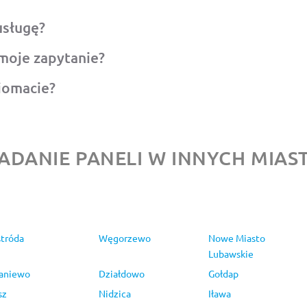
usługę?
moje zapytanie?
iomacie?
ADANIE PANELI W INNYCH MIAS
tróda
Węgorzewo
Nowe Miasto
Lubawskie
aniewo
Działdowo
Gołdap
sz
Nidzica
Iława