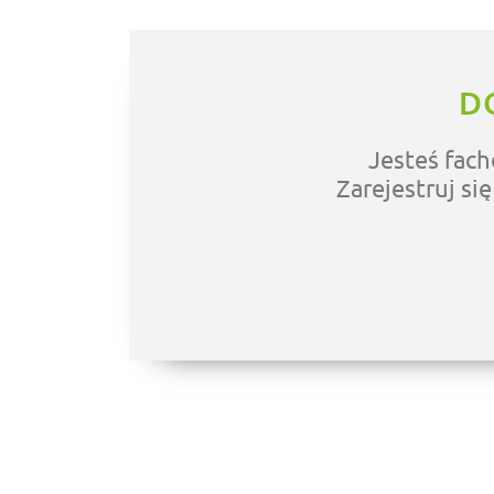
D
Jesteś fach
Zarejestruj si