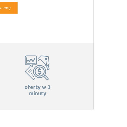
wycenę
oferty w 3
minuty