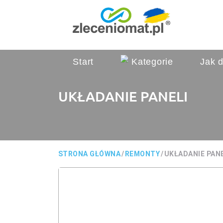
Start
Kategorie
Jak d
UKŁADANIE PANELI
STRONA GŁÓWNA
/
REMONTY
/
UKŁADANIE PANE