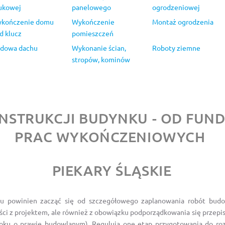
ukowej
panelowego
ogrodzeniowej
kończenie domu
Wykończenie
Montaż ogrodzenia
d klucz
pomieszczeń
dowa dachu
Wykonanie ścian,
Roboty ziemne
stropów, kominów
ONSTRUKCJI BUDYNKU - OD FU
PRAC WYKOŃCZENIOWYCH
PIEKARY ŚLĄSKIE
 powinien zacząć się od szczegółowego zaplanowania robót budow
ci z projektem, ale również z obowiązku podporządkowania się przep
roku o prawie budowlanym). Regulują one etap przygotowania do roz