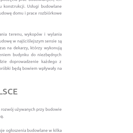
u konstrukcji. Usługi budowlane
budowę domu i prace rozbiórkowe
ania terenu, wykopów i wylania
udowę w najściślejszym sensie są
zas na dekarzy, którzy wykonują
zeniem budynku do niezbędnych
ędzie doprowadzenie każdego z
doróbki będą bowiem wpływały na
LSCE
i rozwój używanych przy budowie
ą.
je ogłoszenia budowlane w kilka