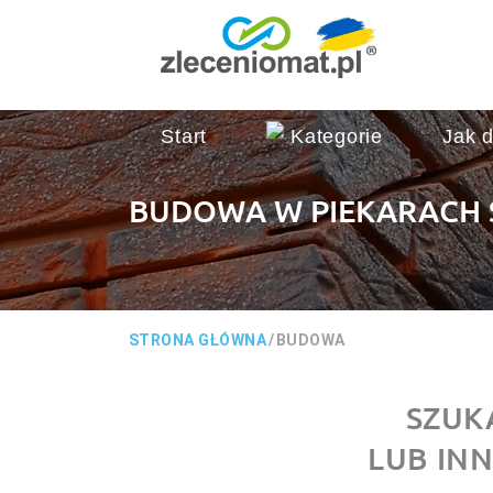
Start
Kategorie
Jak d
BUDOWA W PIEKARACH 
STRONA GŁÓWNA
/
BUDOWA
SZUK
LUB IN