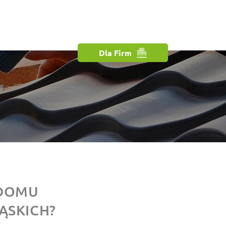
Dla Firm
 DOMU
ĄSKICH?