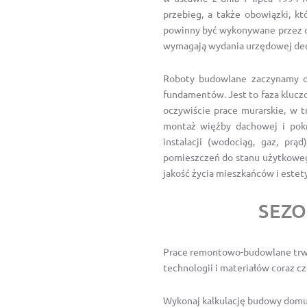
przebieg, a także obowiązki, kt
powinny być wykonywane przez o
wymagają wydania urzędowej decy
Roboty budowlane zaczynamy oc
fundamentów. Jest to faza klucz
oczywiście prace murarskie, w t
montaż więźby dachowej i pokr
instalacji (wodociąg, gaz, pr
pomieszczeń do stanu użytkowego
jakość życia mieszkańców i estet
SEZ
Prace remontowo-budowlane trwaj
technologii i materiałów coraz c
Wykonaj kalkulację budowy domu 