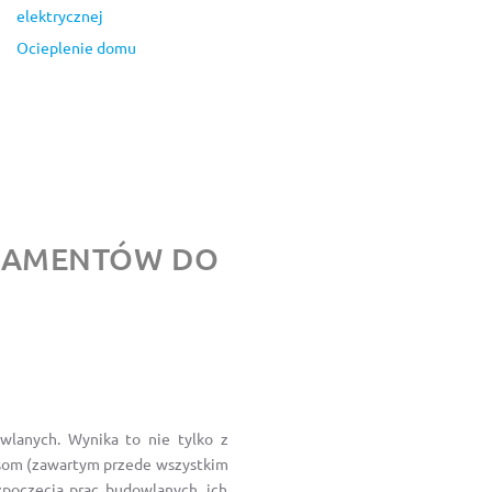
elektrycznej
Ocieplenie domu
NDAMENTÓW DO
lanych. Wynika to nie tylko z
isom (zawartym przede wszystkim
poczęcia prac budowlanych, ich