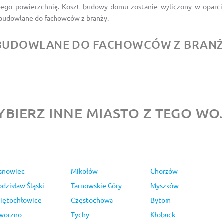
 jego powierzchnię. Koszt budowy domu zostanie wyliczony w oparci
e budowlane do fachowców z branży.
E BUDOWLANE DO FACHOWCÓW Z BRANŻ
BIERZ INNE MIASTO Z TEGO 
snowiec
Mikołów
Chorzów
dzisław Śląski
Tarnowskie Góry
Myszków
iętochłowice
Częstochowa
Bytom
worzno
Tychy
Kłobuck