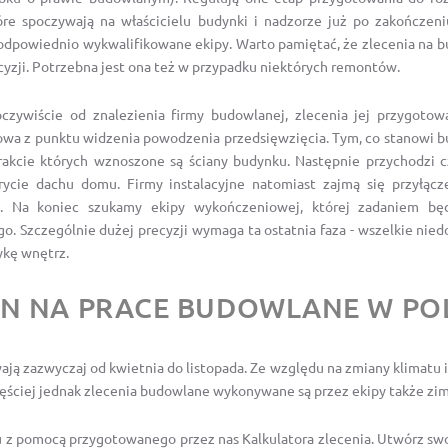
óre spoczywają na właścicielu budynki i nadzorze już po zakończeni
dpowiednio wykwalifikowane ekipy. Warto pamiętać, że zlecenia na 
zji. Potrzebna jest ona też w przypadku niektórych remontów.
zywiście od znalezienia firmy budowlanej, zlecenia jej przygotow
owa z punktu widzenia powodzenia przedsięwzięcia. Tym, co stanowi b
rakcie których wznoszone są ściany budynku. Następnie przychodzi c
ycie dachu domu. Firmy instalacyjne natomiast zajmą się przyłąc
ąd). Na koniec szukamy ekipy wykończeniowej, której zadaniem b
. Szczególnie dużej precyzji wymaga ta ostatnia faza - wszelkie nie
ykę wnętrz.
ON NA PRACE BUDOWLANE W PO
ą zazwyczaj od kwietnia do listopada. Ze względu na zmiany klimatu 
zęściej jednak zlecenia budowlane wykonywane są przez ekipy także zim
z pomocą przygotowanego przez nas Kalkulatora zlecenia. Utwórz swo