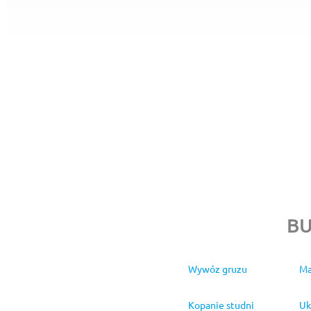
B
Wywóz gruzu
Ma
Kopanie studni
Uk