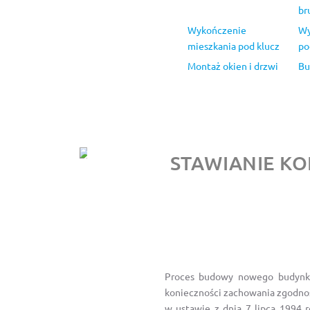
br
Wykończenie
Wy
mieszkania pod klucz
po
Montaż okien i drzwi
Bu
STAWIANIE K
Proces budowy nowego budynku
konieczności zachowania zgodnoś
w ustawie z dnia 7 lipca 1994 