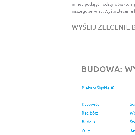
minut podając rodzaj obiektu i
naszego serwisu. Wyślij zleceni
WYŚLIJ ZLECENI
BUDOWA: WY
Piekary Śląskie
Katowice
So
Racibórz
Wo
Będzin
Św
Żory
Ja