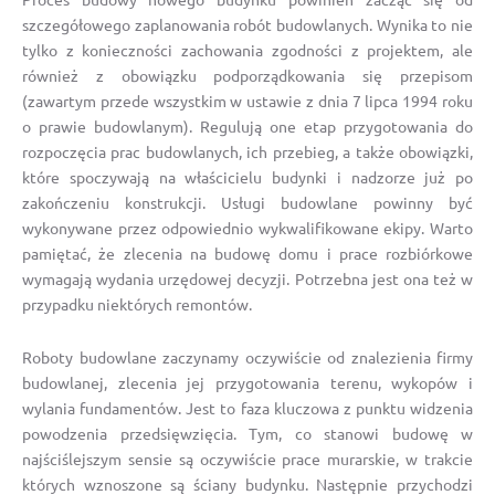
szczegółowego zaplanowania robót budowlanych. Wynika to nie
tylko z konieczności zachowania zgodności z projektem, ale
również z obowiązku podporządkowania się przepisom
(zawartym przede wszystkim w ustawie z dnia 7 lipca 1994 roku
o prawie budowlanym). Regulują one etap przygotowania do
rozpoczęcia prac budowlanych, ich przebieg, a także obowiązki,
które spoczywają na właścicielu budynki i nadzorze już po
zakończeniu konstrukcji. Usługi budowlane powinny być
wykonywane przez odpowiednio wykwalifikowane ekipy. Warto
pamiętać, że zlecenia na budowę domu i prace rozbiórkowe
wymagają wydania urzędowej decyzji. Potrzebna jest ona też w
przypadku niektórych remontów.
Roboty budowlane zaczynamy oczywiście od znalezienia firmy
budowlanej, zlecenia jej przygotowania terenu, wykopów i
wylania fundamentów. Jest to faza kluczowa z punktu widzenia
powodzenia przedsięwzięcia. Tym, co stanowi budowę w
najściślejszym sensie są oczywiście prace murarskie, w trakcie
których wznoszone są ściany budynku. Następnie przychodzi