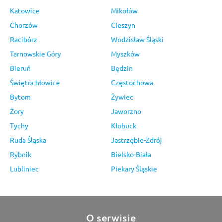
Katowice
Mikołów
Chorzów
Cieszyn
Racibórz
Wodzisław Śląski
Tarnowskie Góry
Myszków
Bieruń
Będzin
Świętochłowice
Częstochowa
Bytom
Żywiec
Żory
Jaworzno
Tychy
Kłobuck
Ruda Śląska
Jastrzębie-Zdrój
Rybnik
Bielsko-Biała
Lubliniec
Piekary Śląskie
O serwisie