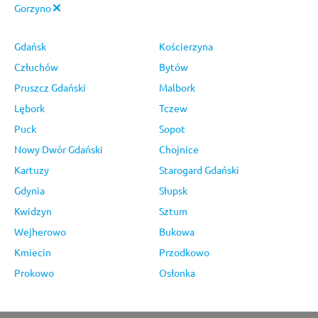
Gorzyno
Gdańsk
Kościerzyna
Człuchów
Bytów
Pruszcz Gdański
Malbork
Lębork
Tczew
Puck
Sopot
Nowy Dwór Gdański
Chojnice
Kartuzy
Starogard Gdański
Gdynia
Słupsk
Kwidzyn
Sztum
Wejherowo
Bukowa
Kmiecin
Przodkowo
Prokowo
Osłonka