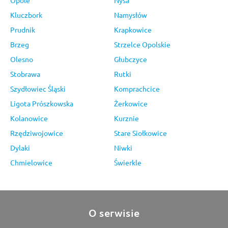
Kluczbork
Namysłów
Prudnik
Krapkowice
Brzeg
Strzelce Opolskie
Olesno
Głubczyce
Stobrawa
Rutki
Szydłowiec Śląski
Komprachcice
Ligota Prószkowska
Żerkowice
Kolanowice
Kurznie
Rzędziwojowice
Stare Siołkowice
Dylaki
Niwki
Chmielowice
Świerkle
O serwisie