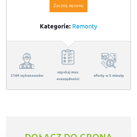
Zacznij wycenę
Kategorie:
Remonty
uzyskaj max
2184 wykonawców
oferty w 3 minuty
oszczędności
DOŁĄCZ DO GRONA