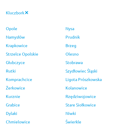
Kluczbork
Opole
Nysa
Namysłów
Prudnik
Krapkowice
Brzeg
Strzelce Opolskie
Olesno
Głubczyce
Stobrawa
Rutki
Szydłowiec Śląski
Komprachcice
Ligota Prószkowska
Żerkowice
Kolanowice
Kurznie
Rzędziwojowice
Grabice
Stare Siołkowice
Dylaki
Niwki
Chmielowice
Świerkle