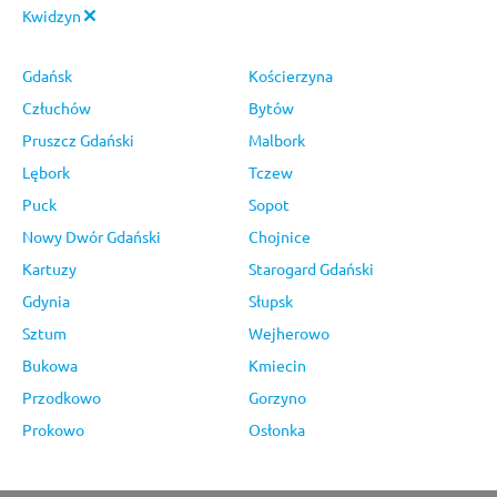
Kwidzyn
Gdańsk
Kościerzyna
Człuchów
Bytów
Pruszcz Gdański
Malbork
Lębork
Tczew
Puck
Sopot
Nowy Dwór Gdański
Chojnice
Kartuzy
Starogard Gdański
Gdynia
Słupsk
Sztum
Wejherowo
Bukowa
Kmiecin
Przodkowo
Gorzyno
Prokowo
Osłonka