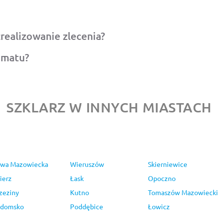
zrealizowanie zlecenia?
omatu?
SZKLARZ W INNYCH MIASTACH
wa Mazowiecka
Wieruszów
Skierniewice
ierz
Łask
Opoczno
zeziny
Kutno
Tomaszów Mazowiecki
adomsko
Poddębice
Łowicz