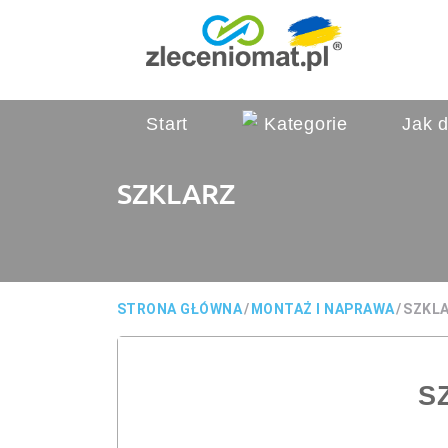
Start
Kategorie
Jak d
SZKLARZ
STRONA GŁÓWNA
/
MONTAŻ I NAPRAWA
/
SZKL
S