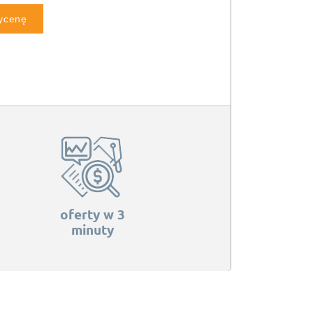
wycenę
oferty w 3
minuty