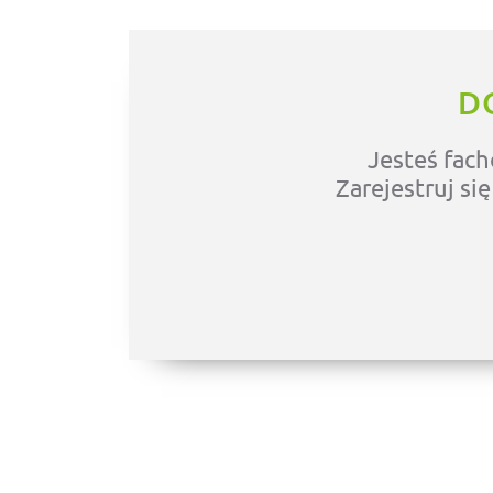
D
Jesteś fach
Zarejestruj si