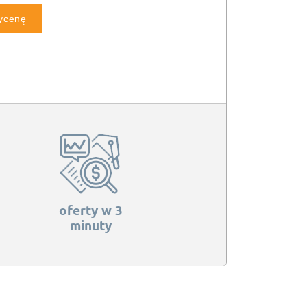
wycenę
oferty w 3
minuty