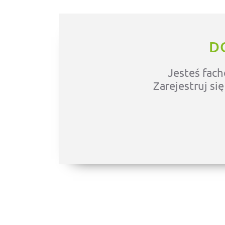
D
Jesteś fach
Zarejestruj si