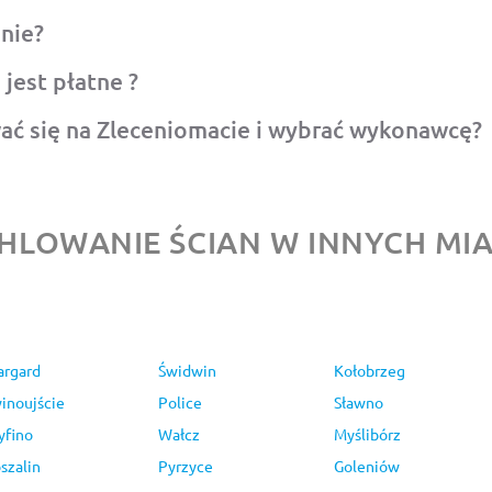
nie?
jest płatne ?
ać się na Zleceniomacie i wybrać wykonawcę?
HLOWANIE ŚCIAN W INNYCH MI
argard
Świdwin
Kołobrzeg
inoujście
Police
Sławno
yfino
Wałcz
Myślibórz
szalin
Pyrzyce
Goleniów