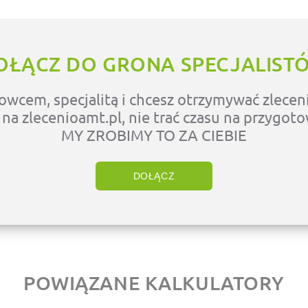
OŁĄCZ DO GRONA SPECJALIST
owcem, specjalitą i chcesz otrzymywać zleceni
ę na zlecenioamt.pl, nie trać czasu na przygot
MY ZROBIMY TO ZA CIEBIE
DOŁĄCZ
POWIĄZANE KALKULATORY