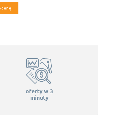
wycenę
oferty w 3
minuty