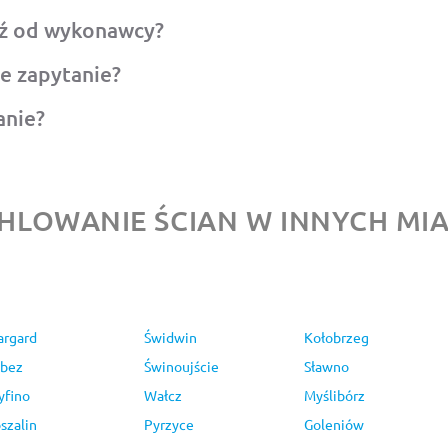
ź od wykonawcy?
e zapytanie?
anie?
HLOWANIE ŚCIAN W INNYCH MI
argard
Świdwin
Kołobrzeg
bez
Świnoujście
Sławno
yfino
Wałcz
Myślibórz
szalin
Pyrzyce
Goleniów