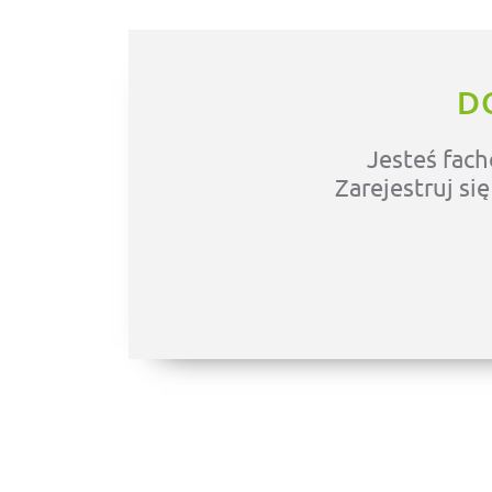
D
Jesteś fach
Zarejestruj si