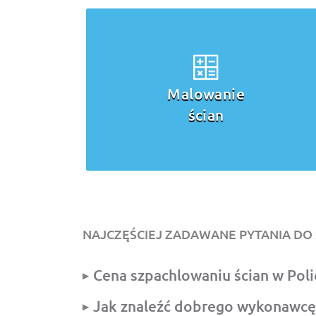
alowanie
Malowan
ścian
sufitu
NAJCZĘŚCIEJ ZADAWANE PYTANIA DO
Cena szpachlowaniu ścian w Poli
Jak znaleźć dobrego wykonawcę 