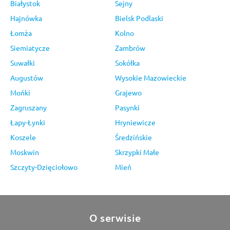
Białystok
Sejny
Hajnówka
Bielsk Podlaski
Łomża
Kolno
Siemiatycze
Zambrów
Suwałki
Sokółka
Augustów
Wysokie Mazowieckie
Mońki
Grajewo
Zagruszany
Pasynki
Łapy-Łynki
Hryniewicze
Koszele
Średzińskie
Moskwin
Skrzypki Małe
Szczyty-Dzięciołowo
Mień
O serwisie