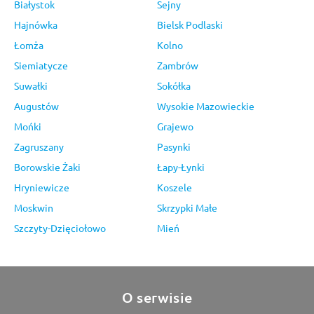
Białystok
Sejny
Hajnówka
Bielsk Podlaski
Łomża
Kolno
Siemiatycze
Zambrów
Suwałki
Sokółka
Augustów
Wysokie Mazowieckie
Mońki
Grajewo
Zagruszany
Pasynki
Borowskie Żaki
Łapy-Łynki
Hryniewicze
Koszele
Moskwin
Skrzypki Małe
Szczyty-Dzięciołowo
Mień
O serwisie