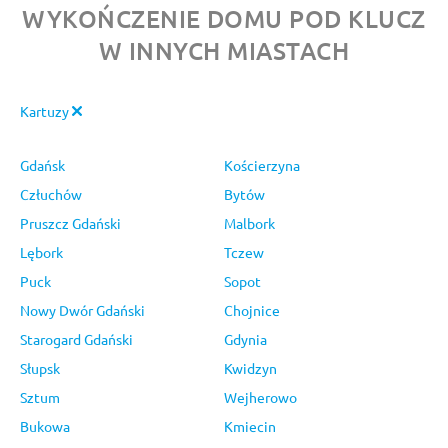
WYKOŃCZENIE DOMU POD KLUCZ
W INNYCH MIASTACH
Kartuzy
Gdańsk
Kościerzyna
Człuchów
Bytów
Pruszcz Gdański
Malbork
Lębork
Tczew
Puck
Sopot
Nowy Dwór Gdański
Chojnice
Starogard Gdański
Gdynia
Słupsk
Kwidzyn
Sztum
Wejherowo
Bukowa
Kmiecin