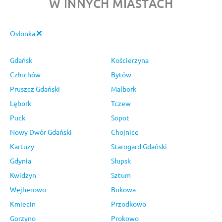
W INNYCH MIASTACH
Osłonka
Gdańsk
Kościerzyna
Człuchów
Bytów
Pruszcz Gdański
Malbork
Lębork
Tczew
Puck
Sopot
Nowy Dwór Gdański
Chojnice
Kartuzy
Starogard Gdański
Gdynia
Słupsk
Kwidzyn
Sztum
Wejherowo
Bukowa
Kmiecin
Przodkowo
Gorzyno
Prokowo