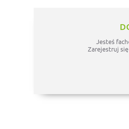
D
Jesteś fach
Zarejestruj si