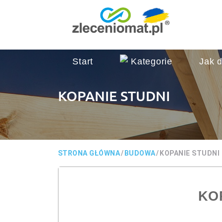
Start
Kategorie
Jak d
KOPANIE STUDNI
STRONA GŁÓWNA
/
BUDOWA
/
KOPANIE STUDNI
KO