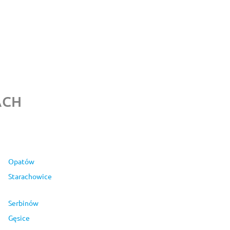
ACH
Opatów
Starachowice
Serbinów
Gęsice