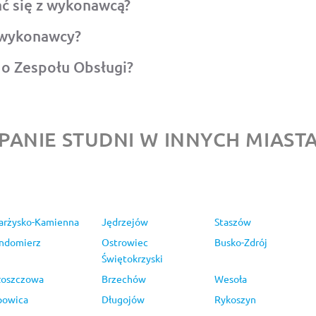
ć się z wykonawcą?
 wykonawcy?
o Zespołu Obsługi?
PANIE STUDNI W INNYCH MIAST
arżysko-Kamienna
Jędrzejów
Staszów
ndomierz
Ostrowiec
Busko-Zdrój
Świętokrzyski
oszczowa
Brzechów
Wesoła
powica
Długojów
Rykoszyn