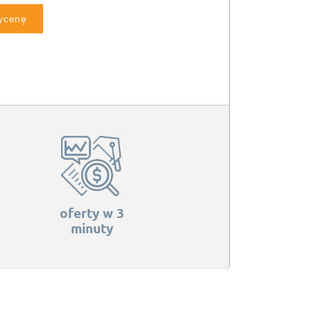
wycenę
oferty w 3
minuty