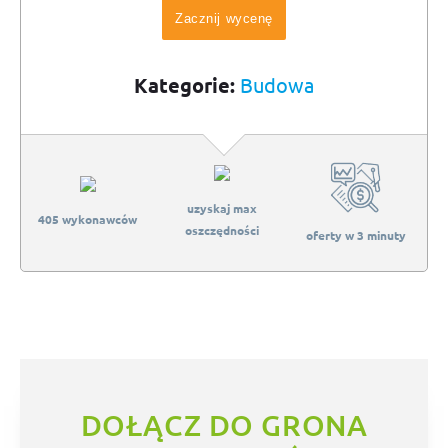
Zacznij wycenę
Kategorie:
Budowa
uzyskaj max
405 wykonawców
oszczędności
oferty w 3 minuty
DOŁĄCZ DO GRONA