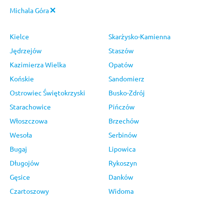
Michala Góra
Kielce
Skarżysko-Kamienna
Jędrzejów
Staszów
Kazimierza Wielka
Opatów
Końskie
Sandomierz
Ostrowiec Świętokrzyski
Busko-Zdrój
Starachowice
Pińczów
Włoszczowa
Brzechów
Wesoła
Serbinów
Bugaj
Lipowica
Długojów
Rykoszyn
Gęsice
Danków
Czartoszowy
Widoma