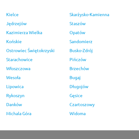
Kielce
Skarżysko-Kamienna
Jędrzejów
Staszów
Kazimierza Wielka
Opatów
Końskie
Sandomierz
Ostrowiec Świętokrzyski
Busko-Zdrój
Starachowice
Pińczów
Włoszczowa
Brzechów
Wesoła
Bugaj
Lipowica
Długojów
Rykoszyn
Gęsice
Danków
Czartoszowy
Michala Góra
Widoma