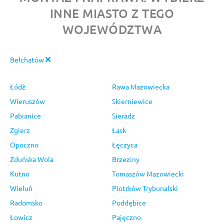
INNE MIASTO Z TEGO
WOJEWÓDZTWA
Bełchatów
Łódź
Rawa Mazowiecka
Wieruszów
Skierniewice
Pabianice
Sieradz
Zgierz
Łask
Opoczno
Łęczyca
Zduńska Wola
Brzeziny
Kutno
Tomaszów Mazowiecki
Wieluń
Piotrków Trybunalski
Radomsko
Poddębice
Łowicz
Pajęczno