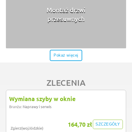
Montaż drzwi
przesuwnych
Pokaż więcej
ZLECENIA
Wymiana szyby w oknie
Branża:
Naprawy i serwis
164,70 zł
SZCZEGÓŁY
Zgierz(woj.łódzkie)