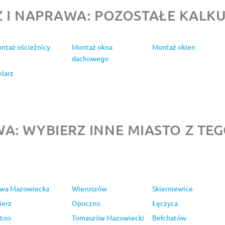
 I NAPRAWA: POZOSTAŁE KALK
ntaż ościeżnicy
Montaż okna
Montaż okien
dachowego
klarz
A: WYBIERZ INNE MIASTO Z T
wa Mazowiecka
Wieruszów
Skierniewice
ierz
Opoczno
Łęczyca
tno
Tomaszów Mazowiecki
Bełchatów