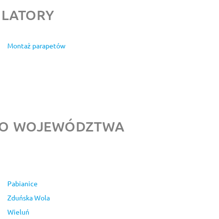
ULATORY
Montaż parapetów
EGO WOJEWÓDZTWA
Pabianice
Zduńska Wola
Wieluń