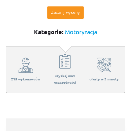
Zacznij wycenę
Kategorie:
Motoryzacja
uzyskaj max
215 wykonawców
oferty w 3 minuty
oszczędności