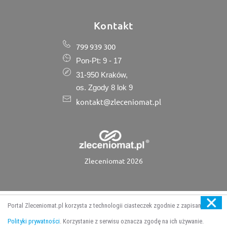
Kontakt
799 939 300
Pon-Pt: 9 - 17
31-950 Kraków,
os. Zgody 8 lok 9
kontakt@zleceniomat.pl
Zleceniomat 2026
Portal Zleceniomat.pl korzysta z technologii ciasteczek zgodnie z zapisami
Aktywne
Polityki prywatności
. Korzystanie z serwisu oznacza zgodę na ich używanie.
Strona główna
Kategorie
Dodaj wycenę
Dołącz do firm
zlecenia