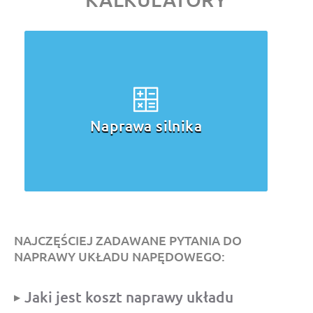
Diagnost
awa silnika
naprawa
jezdn
NAJCZĘŚCIEJ ZADAWANE PYTANIA DO
NAPRAWY UKŁADU NAPĘDOWEGO:
Jaki jest koszt naprawy układu