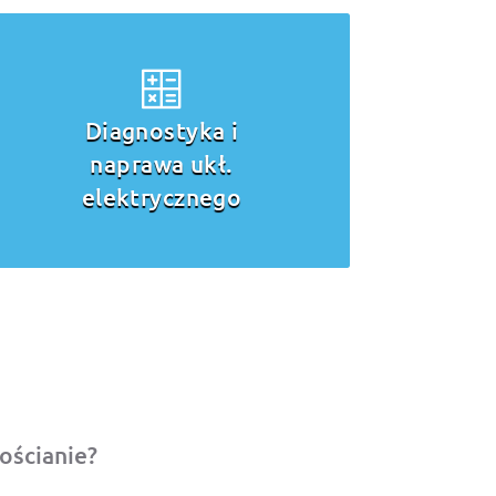
Diagnostyka i
naprawa ukł.
elektrycznego
ościanie?