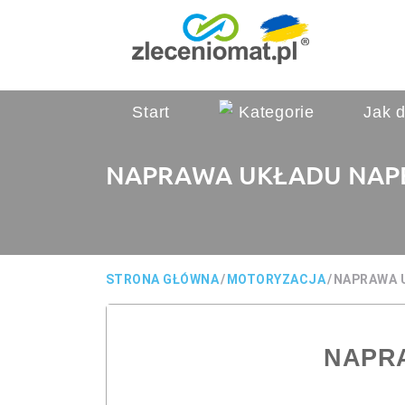
Start
Kategorie
Jak d
NAPRAWA UKŁADU NA
STRONA GŁÓWNA
/
MOTORYZACJA
/
NAPRAWA 
NAPR