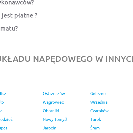
wykonawców?
jest płatne ?
omatu?
KŁADU NAPĘDOWEGO W INNYC
lisz
Ostrzeszów
Gniezno
ło
Wągrowiec
Września
ła
Oborniki
Czarnków
odzież
Nowy Tomyśl
Turek
upca
Jarocin
Śrem