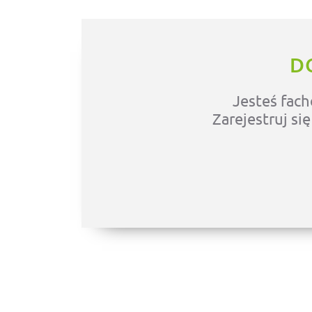
D
Jesteś fach
Zarejestruj si