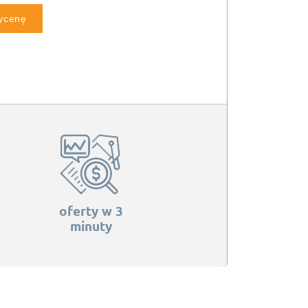
wycenę
oferty w 3
minuty