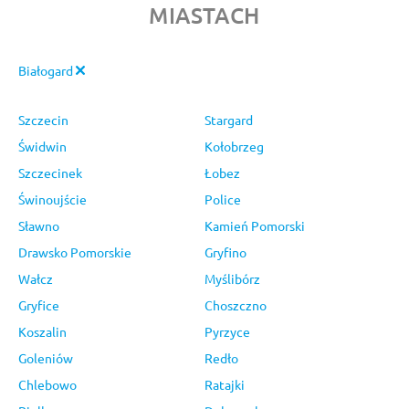
MIASTACH
Białogard
Szczecin
Stargard
Świdwin
Kołobrzeg
Szczecinek
Łobez
Świnoujście
Police
Sławno
Kamień Pomorski
Drawsko Pomorskie
Gryfino
Wałcz
Myślibórz
Gryfice
Choszczno
Koszalin
Pyrzyce
Goleniów
Redło
Chlebowo
Ratajki