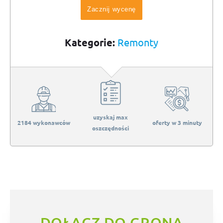
Zacznij wycenę
Kategorie:
Remonty
uzyskaj max
2184 wykonawców
oferty w 3 minuty
oszczędności
DOŁĄCZ DO GRONA