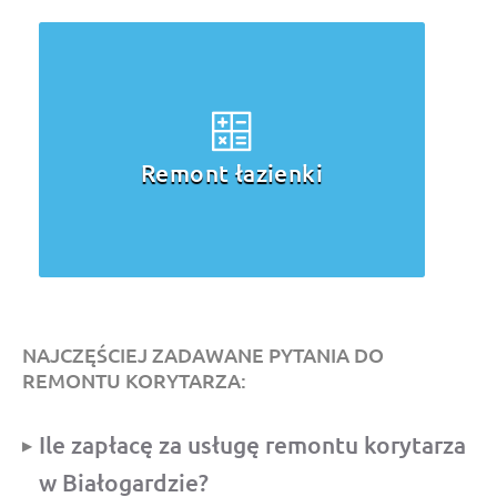
Remont łazienki
Rem
NAJCZĘŚCIEJ ZADAWANE PYTANIA DO
REMONTU KORYTARZA:
Ile zapłacę za usługę remontu korytarza
w Białogardzie?