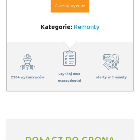
Zacznij wycenę
Kategorie:
Remonty
uzyskaj max
2184 wykonawców
oferty w 3 minuty
oszczędności
DOŁĄCZ DO GRONA