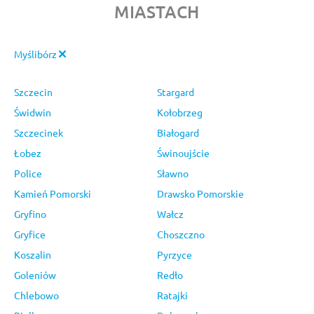
MIASTACH
Myślibórz
Szczecin
Stargard
Świdwin
Kołobrzeg
Szczecinek
Białogard
Łobez
Świnoujście
Police
Sławno
Kamień Pomorski
Drawsko Pomorskie
Gryfino
Wałcz
Gryfice
Choszczno
Koszalin
Pyrzyce
Goleniów
Redło
Chlebowo
Ratajki