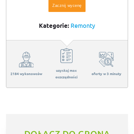
Zacznij wycenę
Kategorie:
Remonty
uzyskaj max
2184 wykonawców
oferty w 3 minuty
oszczędności
DOŁĄCZ DO GRONA