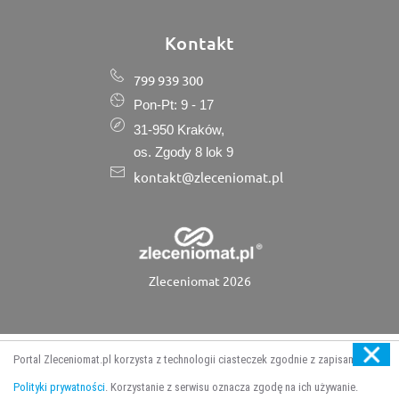
Kontakt
799 939 300
Pon-Pt: 9 - 17
31-950 Kraków,
os. Zgody 8 lok 9
kontakt@zleceniomat.pl
Zleceniomat 2026
Portal Zleceniomat.pl korzysta z technologii ciasteczek zgodnie z zapisami
Aktywne
Polityki prywatności
. Korzystanie z serwisu oznacza zgodę na ich używanie.
Strona główna
Kategorie
Dodaj wycenę
Dołącz do firm
zlecenia