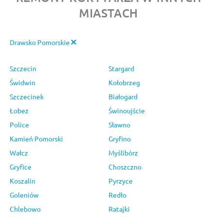
MIASTACH
Drawsko Pomorskie
Szczecin
Stargard
Świdwin
Kołobrzeg
Szczecinek
Białogard
Łobez
Świnoujście
Police
Sławno
Kamień Pomorski
Gryfino
Wałcz
Myślibórz
Gryfice
Choszczno
Koszalin
Pyrzyce
Goleniów
Redło
Chlebowo
Ratajki