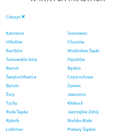
Cieszyn
Katowice
Sosnowiec
Mikołów
Chorzów
Racibórz
Wodzisław Śląski
Tarnowskie Góry
Myszków
Bieruń
Będzin
Świętochłowice
Częstochowa
Bytom
Żywiec
Żory
Jaworzno
Tychy
Kłobuck
Ruda Śląska
Jastrzębie-Zdrój
Rybnik
Bielsko-Biała
Lubliniec
Piekary Śląskie