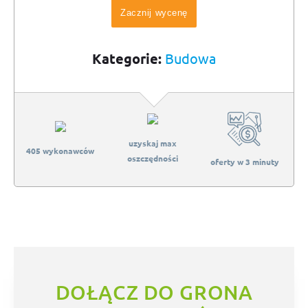
Zacznij wycenę
Kategorie:
Budowa
uzyskaj max
405 wykonawców
oszczędności
oferty w 3 minuty
DOŁĄCZ DO GRONA