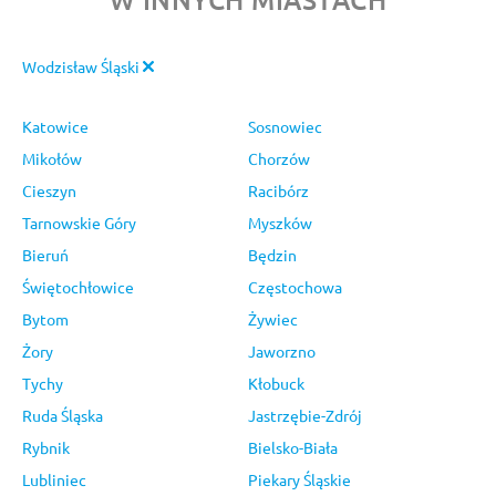
Wodzisław Śląski
Katowice
Sosnowiec
Mikołów
Chorzów
Cieszyn
Racibórz
Tarnowskie Góry
Myszków
Bieruń
Będzin
Świętochłowice
Częstochowa
Bytom
Żywiec
Żory
Jaworzno
Tychy
Kłobuck
Ruda Śląska
Jastrzębie-Zdrój
Rybnik
Bielsko-Biała
Lubliniec
Piekary Śląskie