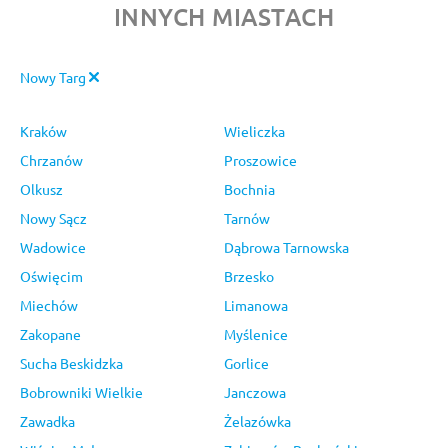
INNYCH MIASTACH
Nowy Targ
Kraków
Wieliczka
Chrzanów
Proszowice
Olkusz
Bochnia
Nowy Sącz
Tarnów
Wadowice
Dąbrowa Tarnowska
Oświęcim
Brzesko
Miechów
Limanowa
Zakopane
Myślenice
Sucha Beskidzka
Gorlice
Bobrowniki Wielkie
Janczowa
Zawadka
Żelazówka