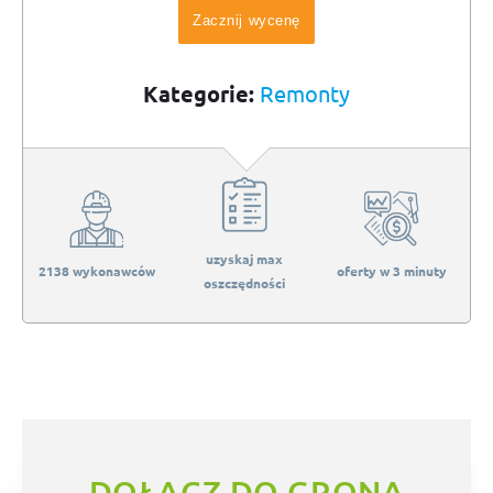
Zacznij wycenę
Kategorie:
Remonty
uzyskaj max
2138 wykonawców
oferty w 3 minuty
oszczędności
DOŁĄCZ DO GRONA