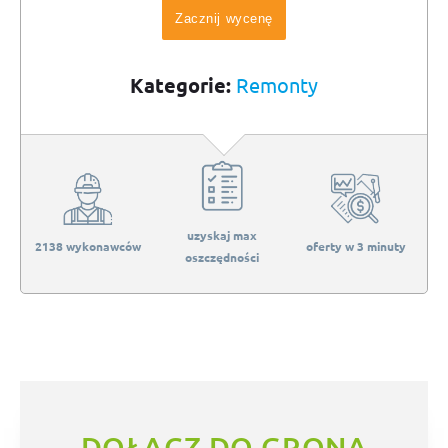
Zacznij wycenę
Kategorie:
Remonty
uzyskaj max
2138 wykonawców
oferty w 3 minuty
oszczędności
DOŁĄCZ DO GRONA