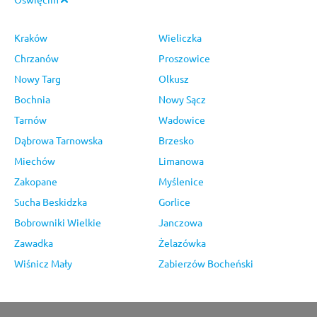
Kraków
Wieliczka
Chrzanów
Proszowice
Nowy Targ
Olkusz
Bochnia
Nowy Sącz
Tarnów
Wadowice
Dąbrowa Tarnowska
Brzesko
Miechów
Limanowa
Zakopane
Myślenice
Sucha Beskidzka
Gorlice
Bobrowniki Wielkie
Janczowa
Zawadka
Żelazówka
Wiśnicz Mały
Zabierzów Bocheński