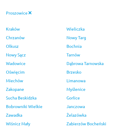
Proszowice
Kraków
Wieliczka
Chrzanów
Nowy Targ
Olkusz
Bochnia
Nowy Sącz
Tarnów
Wadowice
Dąbrowa Tarnowska
Oświęcim
Brzesko
Miechów
Limanowa
Zakopane
Myślenice
Sucha Beskidzka
Gorlice
Bobrowniki Wielkie
Janczowa
Zawadka
Żelazówka
Wiśnicz Mały
Zabierzów Bocheński