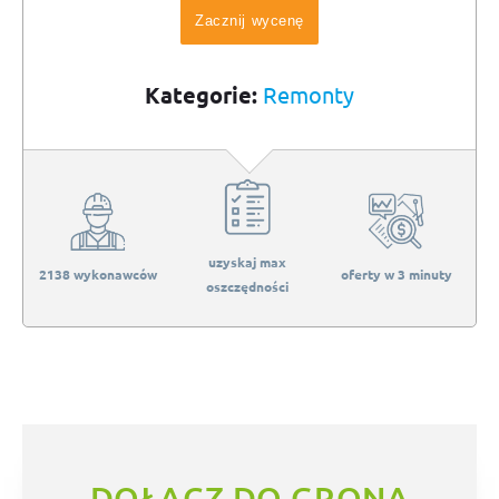
Zacznij wycenę
Kategorie:
Remonty
uzyskaj max
2138 wykonawców
oferty w 3 minuty
oszczędności
DOŁĄCZ DO GRONA