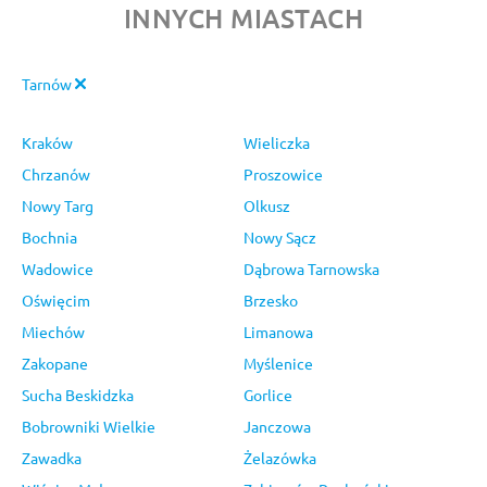
INNYCH MIASTACH
Tarnów
Kraków
Wieliczka
Chrzanów
Proszowice
Nowy Targ
Olkusz
Bochnia
Nowy Sącz
Wadowice
Dąbrowa Tarnowska
Oświęcim
Brzesko
Miechów
Limanowa
Zakopane
Myślenice
Sucha Beskidzka
Gorlice
Bobrowniki Wielkie
Janczowa
Zawadka
Żelazówka