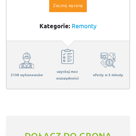
Zacznij wycenę
Kategorie:
Remonty
uzyskaj max
2138 wykonawców
oferty w 3 minuty
oszczędności
DOŁĄCZ DO GRONA