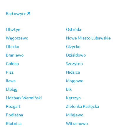
Bartoszyce
Olsztyn
Ostróda
Węgorzewo
Nowe Miasto Lubawskie
Olecko
Giżycko
Braniewo
Działdowo
Gołdap
Szczytno
Pisz
Nidzica
Iława
Mrągowo
Elbląg
Ełk
Lidzbark Warmiński
Kętrzyn
Rozgart
Zielonka Pasłęcka
Podleśna
Milejewo
Błotnica
Witramowo