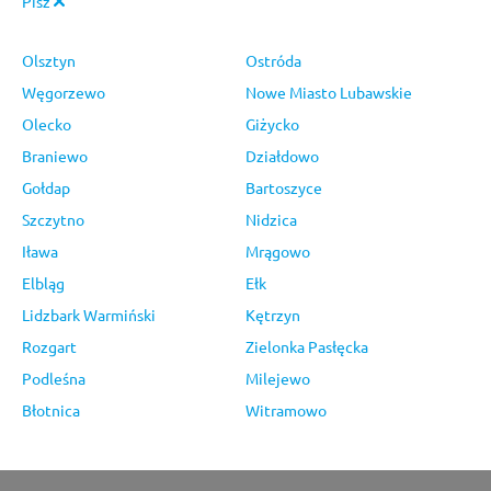
Pisz
Olsztyn
Ostróda
Węgorzewo
Nowe Miasto Lubawskie
Olecko
Giżycko
Braniewo
Działdowo
Gołdap
Bartoszyce
Szczytno
Nidzica
Iława
Mrągowo
Elbląg
Ełk
Lidzbark Warmiński
Kętrzyn
Rozgart
Zielonka Pasłęcka
Podleśna
Milejewo
Błotnica
Witramowo