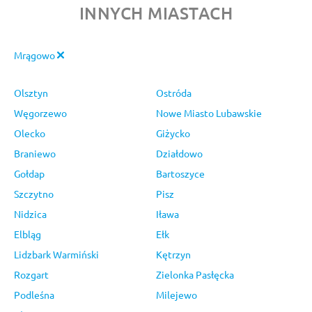
INNYCH MIASTACH
Mrągowo
Olsztyn
Ostróda
Węgorzewo
Nowe Miasto Lubawskie
Olecko
Giżycko
Braniewo
Działdowo
Gołdap
Bartoszyce
Szczytno
Pisz
Nidzica
Iława
Elbląg
Ełk
Lidzbark Warmiński
Kętrzyn
Rozgart
Zielonka Pasłęcka
Podleśna
Milejewo