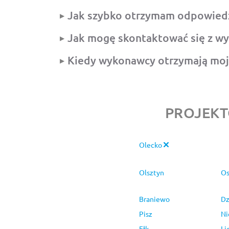
Jak szybko otrzymam odpowied
Jak mogę skontaktować się z w
Kiedy wykonawcy otrzymają moj
PROJEK
Olecko
Olsztyn
Os
Braniewo
Dz
Pisz
Ni
Ełk
Li