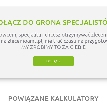
OŁĄCZ DO GRONA SPECJALIST
owcem, specjalitą i chcesz otrzymywać zleceni
ę na zlecenioamt.pl, nie trać czasu na przygot
MY ZROBIMY TO ZA CIEBIE
DOŁĄCZ
POWIĄZANE KALKULATORY