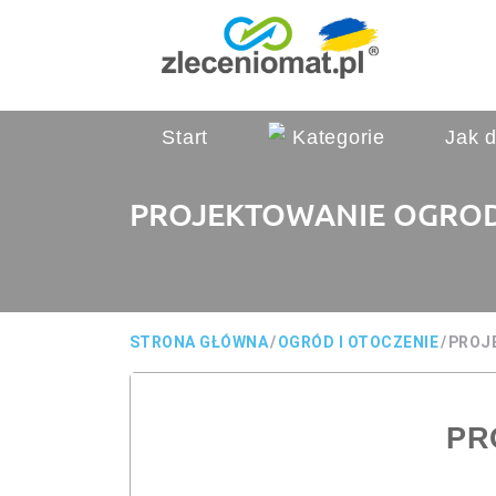
Start
Kategorie
Jak d
PROJEKTOWANIE OGR
STRONA GŁÓWNA
/
OGRÓD I OTOCZENIE
/
PROJ
PR