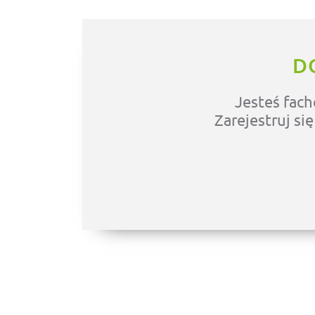
D
Jesteś fach
Zarejestruj si