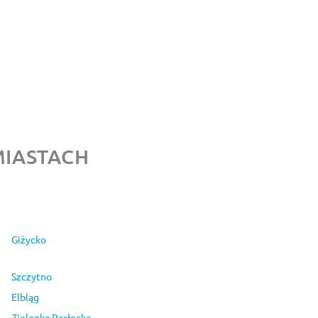
IASTACH
Giżycko
Szczytno
Elbląg
Zielonka Pasłęcka