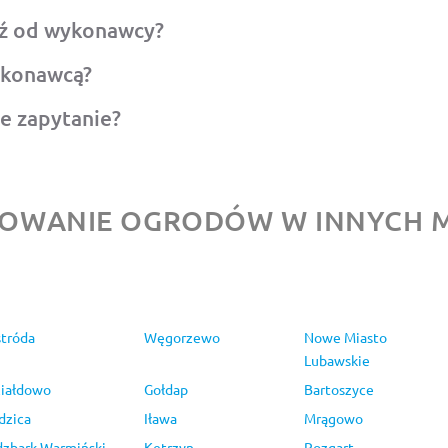
ź od wykonawcy?
ykonawcą?
e zapytanie?
TOWANIE OGRODÓW W INNYCH M
tróda
Węgorzewo
Nowe Miasto
Lubawskie
iałdowo
Gołdap
Bartoszyce
dzica
Iława
Mrągowo
dzbark Warmiński
Kętrzyn
Rozgart