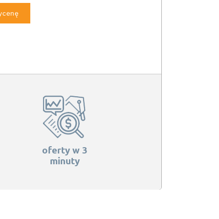
wycenę
oferty w 3
minuty