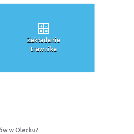
Koszenie trawy
dów w Olecku?